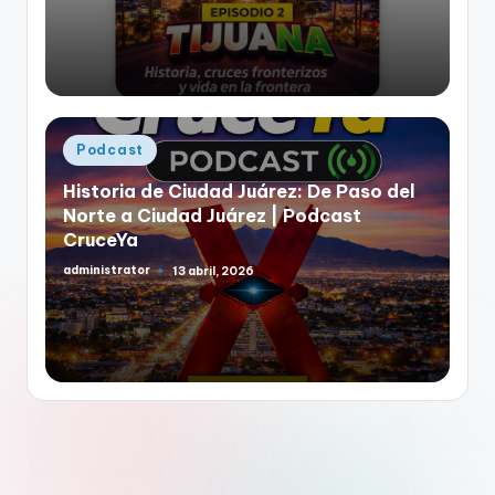
Publicado
Podcast
en
Historia de Ciudad Juárez: De Paso del
Norte a Ciudad Juárez | Podcast
CruceYa
administrator
13 abril, 2026
Publicado
por