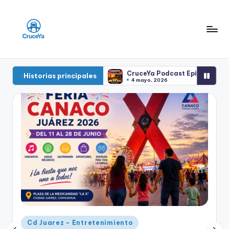
Saltar
al
contenido
C
Reporte
de
r
 que Debes Saber
CruceYa Podcast Episodio 3: Mexicali
Historias principales
Puentes
4 mayo, 2026
u
Internacionales
Blog
c
e
Y
a
Publicado
Cd Juarez - Entretenimiento