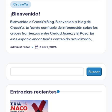
Publicado
CruceYa
en
¡Bienvenido!
Bienvenido a CruceYa Blog. Bienvenido al blog de
CruceYa, tu fuente confiable de información sobre los
cruces fronterizos entre Ciudad Juárez y El Paso. En
este espacio encontrarás contenido actualizado,…
administrator
5 abril, 2026
Publicado
por
Buscar
Buscar
Entradas recientes