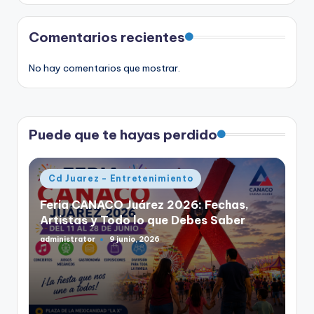
Comentarios recientes
No hay comentarios que mostrar.
Puede que te hayas perdido
Publicado
Cd Juarez - Entretenimiento
en
Feria CANACO Juárez 2026: Fechas,
Artistas y Todo lo que Debes Saber
administrator
9 junio, 2026
Publicado
por