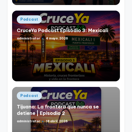
Publicado
Podcast
en
CruceYa Podcast Episodio 3: Mexicali
administrator
4 mayo, 2026
Publicado
por
Publicado
Podcast
en
Tijuana: La frontera que nunca se
detiene | Episodio 2
administrator
18 abril, 2026
Publicado
por