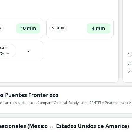
10 min
4 min
e
SENTRI
X-US
-
ox +-)
Ci
Cl
Mo
s Puentes Fronterizos
r carril en cada cruce. Compara General, Ready Lane, SENTRI y Peatonal para ele
nacionales (Mexico ↔ Estados Unidos de America)