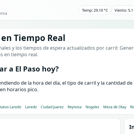
Temp: 29.10 °C
Viento: 5.
rica
 en Tiempo Real
ales y los tiempos de espera actualizados por carril: Genera
as en tiempo real.
r a El Paso hoy?
iendo de la hora del día, el tipo de carril y la cantidad d
en horarios pico.
uevo Laredo
Laredo
Ciudad Juarez
Reynosa
Nogales
Mesa de Otay
Ri
I