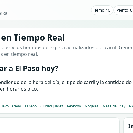
Temp: °C
Viento: 
rica
 en Tiempo Real
ales y los tiempos de espera actualizados por carril: Genera
as en tiempo real.
r a El Paso hoy?
iendo de la hora del día, el tipo de carril y la cantidad d
en horarios pico.
uevo Laredo
Laredo
Ciudad Juarez
Reynosa
Nogales
Mesa de Otay
Ri
I