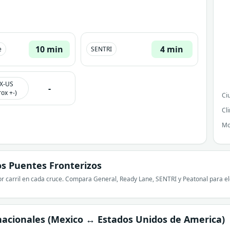
10 min
4 min
e
SENTRI
X-US
-
ox +-)
Ci
Cl
Mo
s Puentes Fronterizos
r carril en cada cruce. Compara General, Ready Lane, SENTRI y Peatonal para ele
nacionales (Mexico ↔ Estados Unidos de America)