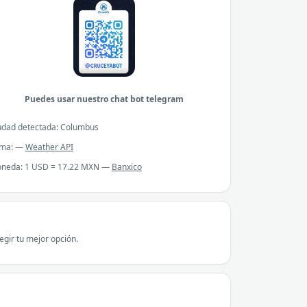
Puedes usar nuestro chat bot telegram
udad detectada: Columbus
ima: —
Weather API
neda: 1 USD = 17.22 MXN —
Banxico
gir tu mejor opción.