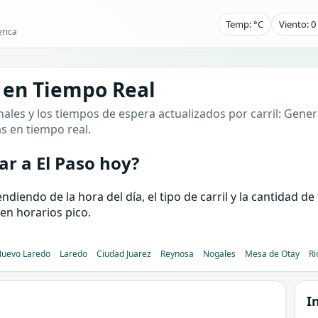
Temp: °C
Viento: 
rica
 en Tiempo Real
ales y los tiempos de espera actualizados por carril: Genera
as en tiempo real.
r a El Paso hoy?
iendo de la hora del día, el tipo de carril y la cantidad d
en horarios pico.
uevo Laredo
Laredo
Ciudad Juarez
Reynosa
Nogales
Mesa de Otay
Ri
I