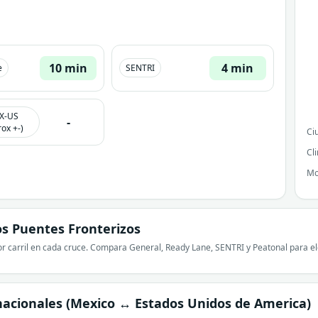
10 min
4 min
e
SENTRI
X-US
-
ox +-)
Ci
Cl
Mo
s Puentes Fronterizos
r carril en cada cruce. Compara General, Ready Lane, SENTRI y Peatonal para ele
nacionales (Mexico ↔ Estados Unidos de America)