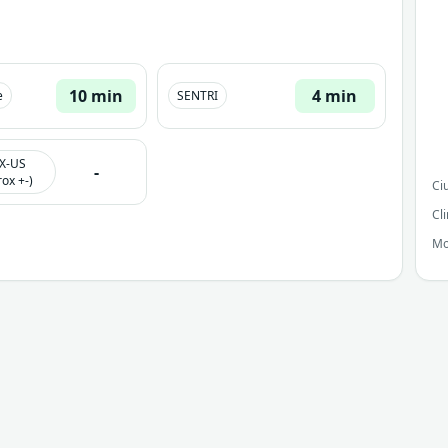
10 min
4 min
e
SENTRI
X-US
-
ox +-)
Ci
Cl
Mo