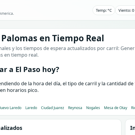
Temp: °C
Viento: 
America.
 Palomas en Tiempo Real
ales y los tiempos de espera actualizados por carril: Genera
as en tiempo real.
r a El Paso hoy?
iendo de la hora del día, el tipo de carril y la cantidad d
en horarios pico.
uevo Laredo
Laredo
Ciudad Juarez
Reynosa
Nogales
Mesa de Otay
Ri
alizados
I