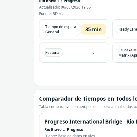
Rio Bravo
<->
Progreso
Actualizado: 06/08/2026 19:55
Fuente: BD real
Tiempo de espera
35 min
Ready Lan
General
CruceYa M
-
Peatonal
Matrix (Apr
Comparador de Tiempos en Todos lo
Tabla comparativa con tiempos de espera actualizados po
Progreso International Bridge - Rio
Rio Bravo
↔
Progreso
Fuente: Base de datos en vivo