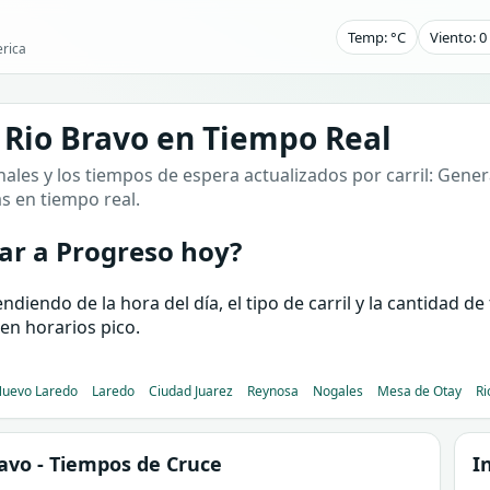
Temp: °C
Viento: 
rica
 Rio Bravo en Tiempo Real
ales y los tiempos de espera actualizados por carril: Genera
as en tiempo real.
ar a Progreso hoy?
iendo de la hora del día, el tipo de carril y la cantidad d
en horarios pico.
uevo Laredo
Laredo
Ciudad Juarez
Reynosa
Nogales
Mesa de Otay
Ri
ravo
- Tiempos de Cruce
I