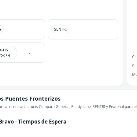
-
-
e
SENTRI
X-US
-
ox +-)
Ci
Cl
Mo
s Puentes Fronterizos
r carril en cada cruce. Compara General, Ready Lane, SENTRI y Peatonal para ele
 Bravo
- Tiempos de Espera