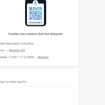
Puedes usar nuestro chat bot telegram
udad detectada: Columbus
ima: —
Weather API
neda: 1 USD = 17.22 MXN —
Banxico
gir tu mejor opción.